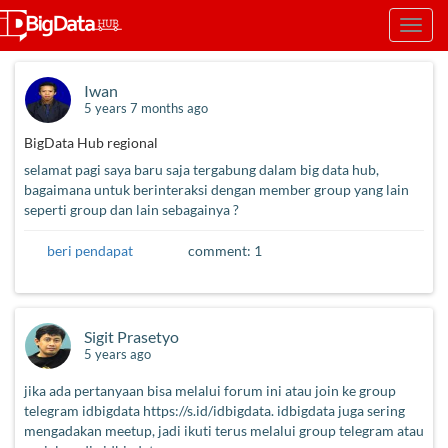
Skip
Toggl
to
navig
main
content
Iwan
5 years 7 months ago
BigData Hub regional
selamat pagi saya baru saja tergabung dalam big data hub,
bagaimana untuk berinteraksi dengan member group yang lain
seperti group dan lain sebagainya ?
beri pendapat
comment: 1
Sigit Prasetyo
5 years ago
jika ada pertanyaan bisa melalui forum ini atau join ke group
telegram idbigdata https://s.id/idbigdata. idbigdata juga sering
mengadakan meetup, jadi ikuti terus melalui group telegram atau