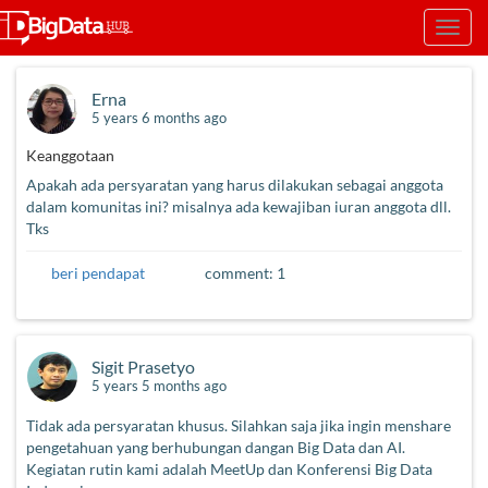
Skip
Toggl
to
navig
main
content
Erna
5 years 6 months ago
Keanggotaan
Apakah ada persyaratan yang harus dilakukan sebagai anggota
dalam komunitas ini? misalnya ada kewajiban iuran anggota dll.
Tks
beri pendapat
comment: 1
Sigit Prasetyo
5 years 5 months ago
Tidak ada persyaratan khusus. Silahkan saja jika ingin menshare
pengetahuan yang berhubungan dangan Big Data dan AI.
Kegiatan rutin kami adalah MeetUp dan Konferensi Big Data